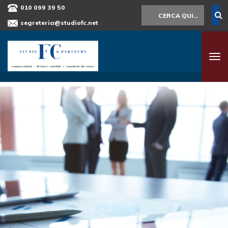
010 099 39 50
segreteria@studiofc.net
Tog
nav